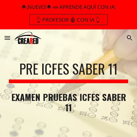
🌟¡NUEVO!🌟 📣 APRENDE AQUÍ CON IA:
Skip to main content
Skip to navigation
👆 PROFESOR 🤖 CON IA 👆
PRE ICFES SABER 11
EXAMEN PRUEBAS ICFES SABER
11